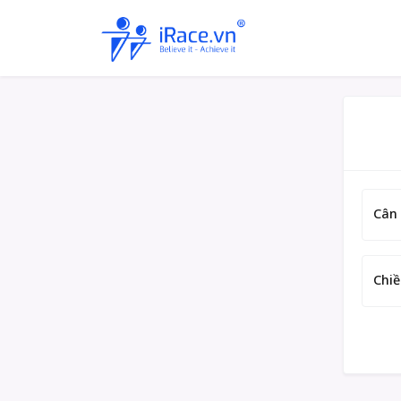
Cân
Chiề